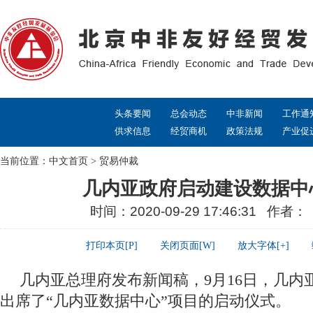
头条要闻
总会动态
中非新闻
工作通
供求信息
经贸商机
政策法规
产业促
当前位置：
中文首页
>
贸易仲裁
几内亚政府启动建设数据中
时间：2020-09-29 17:46:31 作者
打印本页[P]
关闭页面[W]
放大字体[+]
几内亚总理府发布新闻稿，9月16日，几内
出席了“几内亚数据中心”项目的启动仪式。