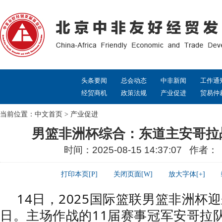
头条要闻
总会动态
中非新闻
工作通
经贸商机
政策法规
产业促进
贸易仲
当前位置：
中文首页
>
产业促进
男篮非洲杯综合：东道主安哥拉
时间：2025-08-15 14:37:07 作者
打印本页[P]
关闭页面[W]
放大字体[+]
14日，2025国际篮联男篮非洲杯
日。主场作战的11届赛事冠军安哥拉队以