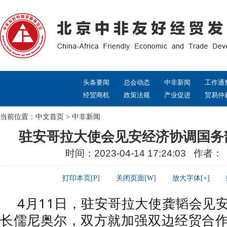
头条要闻
总会动态
中非新闻
工作通
经贸商机
政策法规
产业促进
贸易仲
当前位置：
中文首页
>
中非新闻
驻安哥拉大使会见安经济协调国务
时间：2023-04-14 17:24:03 作者
打印本页[P]
关闭页面[W]
放大字体[+]
4月11日，驻安哥拉大使龚韬会见
长儒尼奥尔，双方就加强双边经贸合