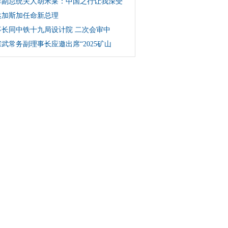
非副总统夫人胡米莱：中国之行让我深受
达加斯加任命新总理
事长同中铁十九局设计院 二次会审中
武常务副理事长应邀出席“2025矿山