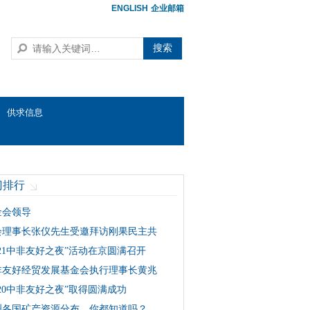
ENGLISH
企业邮箱
搜索
供求信息
门排行
金会领导
会理事长张仪先生受邀拜访刚果民主共
021中非友好之夜”活动在京圆满召开
非友好经贸发展基金会执行理事长黄兆
020中非友好之夜”取得圆满成功
洲各国矿产资源分布，你都知道吗？