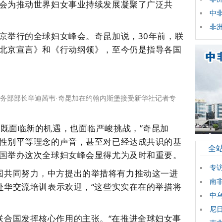
会为推动世界妇女事业持续发展凝聚了广泛共
中
非
北京举行的全球妇女峰会。奇昆加说，30年前，联
北京宣言》和《行动纲领》，至今仍是指导各国
事务部部长辛迪茜韦·奇昆加在约翰内斯堡接受新华社记者专
业既面临新的机遇，也面临严峻挑战，”奇昆加
性别平等理念的声音，甚至对已经达成共识的基
全
国举办这次全球妇女峰会显得尤为及时和重要。
专
国共同努力，中方提出的举措将有力推动这一进
南
赴华交流培训表示欢迎，“这些实实在在的举措将
中
。
尼
联合国发挥核心作用的主张。“在推进全球妇女事