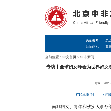
头条要闻
总
经贸商机
政
当前位置：
中文首页
>
中非新闻
专访丨全球妇女峰会为世界妇女
时间：2025-
打印本页[P]
关闭页
南非妇女、青年和残疾人事务部