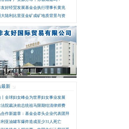
非友好经贸发展基金会执行理事长黄兆
洲大陆利比里亚金矿成矿地质背景与资
站最新
访丨全球妇女峰会为世界妇女事业发展
非法院裁决前总统祖马限期结清律师费
乌合作新篇章：基金会牵头企业代表团拜
日利亚油罐车爆炸造成至少31人死亡