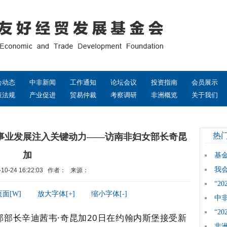
会动态
中非新闻
工作通知
论坛会议
投资指南
会员展示
策法规
产业促进
贸易仲裁
考察调研
非洲概览
关于我们
热
事业发展注入关键动力——访南非妇女部长奇昆
加
基
我
10-24 16:22:03 作者： 来源：
“2
面[W]
放大字体[+]
缩小字体[-]
中
“2
部长辛迪茜韦·奇昆加20日在约翰内斯堡接受新
非